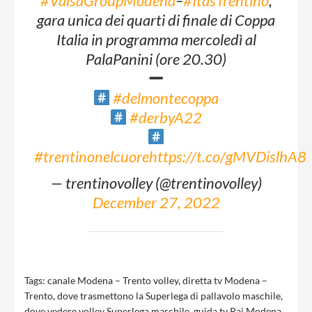
#ValsaGroupModena
–
#ItasTrentino
,
gara unica dei quarti di finale di Coppa
Italia in programma mercoledì al
PalaPanini (ore 20.30)
#delmontecoppa
#derbyA22
#trentinonelcuore
https://t.co/gMVDislhA8
— trentinovolley (@trentinovolley)
December 27, 2022
Tags:
canale Modena – Trento volley
,
diretta tv Modena –
Trento
,
dove trasmettono la Superlega di pallavolo maschile
,
dove vedere volley Superlega maschile
,
guida tv Rai Modena