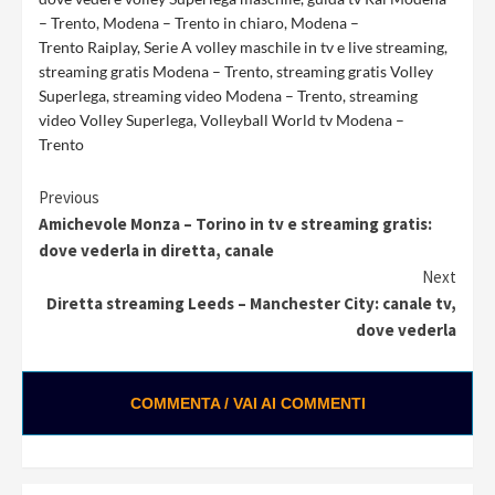
– Trento
,
Modena – Trento in chiaro
,
Modena –
Trento Raiplay
,
Serie A volley maschile in tv e live streaming
,
streaming gratis Modena – Trento
,
streaming gratis Volley
Superlega
,
streaming video Modena – Trento
,
streaming
video Volley Superlega
,
Volleyball World tv Modena –
Trento
Continue
Previous
Amichevole Monza – Torino in tv e streaming gratis:
Reading
dove vederla in diretta, canale
Next
Diretta streaming Leeds – Manchester City: canale tv,
dove vederla
COMMENTA / VAI AI COMMENTI
0:02 / 0:28
Loading ads...