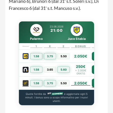
Mariano 6), Brunori 6 (dal 31′ s.t. Soleri s.v.), Di
Francesco 6 (dal 31′ s.t. Mancuso s.v.).
23.08.2026
21:00
Palermo
Juve Stabia
1
X
2
BONUS
LINK
2.050€
1.58
3.75
5.50
PIÙ INFO
250€
1.58
3.65
5.60
PIÙ INFO
+ 2.000€
GRATIS
2.050€
PIÙ INFO
1.58
3.75
5.50
Quote fornite da
e aggiornate ogni 5
minuti. I bonus sono a scopo informativo per i nuovi
utenti.