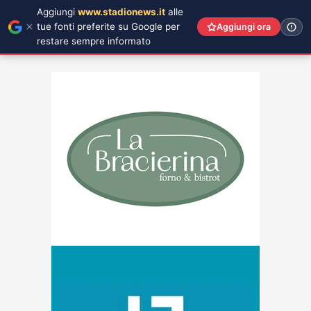
Aggiungi
www.stadionews.it
alle
tue fonti preferite su Google per
Aggiungi ora
restare sempre informato