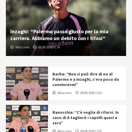
Inzaghi: “Palermo passo giusto per la mia
carriera. Abbiamo un debito con i tifosi”
Redazione
09/08/2026 07:24
Barba: “Non si può dire di no al
Palermo e a Inzaghi, c’era poco da
convincermi”
Redazione
09/08/2026 12:02
Ranocchia: “C’è voglia di rifarsi. In
caso di A taglierò i capelli quasi a
zero”
Redazione
09/08/2026 12:05