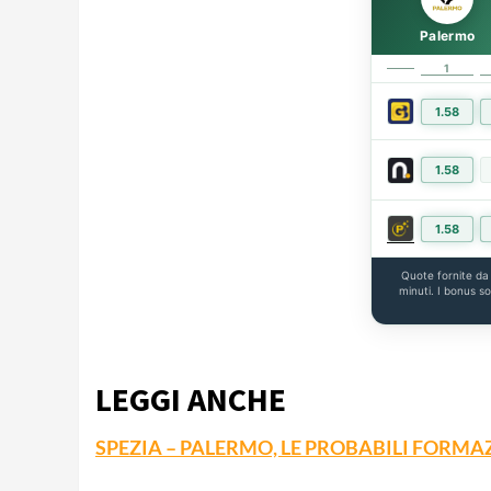
Palermo
1
1.58
1.58
1.58
Quote fornite d
minuti. I bonus s
LEGGI ANCHE
SPEZIA – PALERMO, LE PROBABILI FORMA