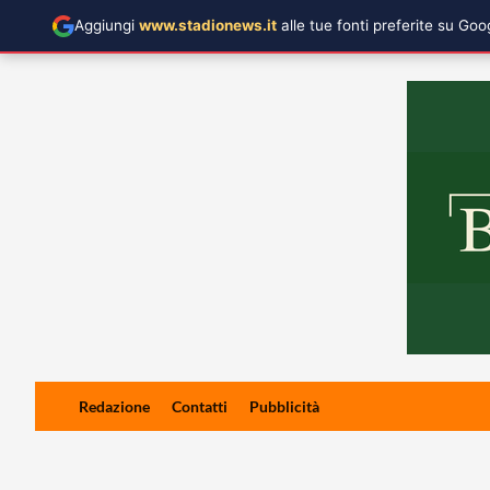
Aggiungi
www.stadionews.it
alle tue fonti preferite su Go
Skip
Redazione
Contatti
Pubblicità
to
content