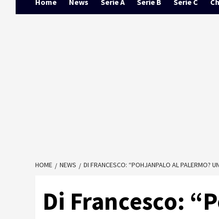
Home
News
Serie A
Serie B
Serie C
Ch
HOME
NEWS
DI FRANCESCO: “POHJANPALO AL PALERMO? UN
Di Francesco: “P