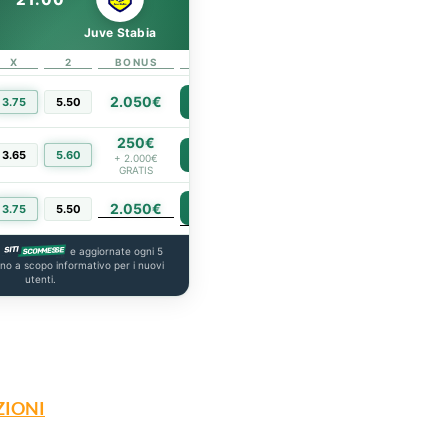
Juve Stabia
X
2
BONUS
LINK
2.050€
3.75
5.50
PIÙ INFO
250€
3.65
5.60
PIÙ INFO
+ 2.000€
GRATIS
2.050€
PIÙ INFO
3.75
5.50
a
e aggiornate ogni 5
ono a scopo informativo per i nuovi
utenti.
ZIONI