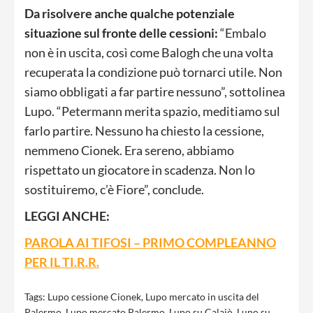
Da risolvere anche qualche potenziale
situazione sul fronte delle cessioni:
“Embalo
non è in uscita, così come Balogh che una volta
recuperata la condizione può tornarci utile. Non
siamo obbligati a far partire nessuno”, sottolinea
Lupo. “Petermann merita spazio, meditiamo sul
farlo partire. Nessuno ha chiesto la cessione,
nemmeno Cionek. Era sereno, abbiamo
rispettato un giocatore in scadenza. Non lo
sostituiremo, c’è Fiore”, conclude.
LEGGI ANCHE:
PAROLA AI TIFOSI – PRIMO COMPLEANNO
PER IL TI.R.R.
Tags:
Lupo cessione Cionek
,
Lupo mercato in uscita del
Palermo
,
Lupo mercato Palermo
,
Lupo su Calaiò
,
Lupo su