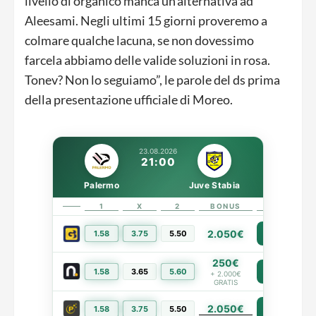
livello di organico manca un’alternativa ad
Aleesami. Negli ultimi 15 giorni proveremo a
colmare qualche lacuna, se non dovessimo
farcela abbiamo delle valide soluzioni in rosa.
Tonev? Non lo seguiamo”, le parole del ds prima
della presentazione ufficiale di Moreo.
23.08.2026
21:00
Palermo
Juve Stabia
1
X
2
BONUS
LINK
2.050€
1.58
3.75
5.50
PIÙ INFO
250€
1.58
3.65
5.60
PIÙ INFO
+ 2.000€
GRATIS
2.050€
PIÙ INFO
1.58
3.75
5.50