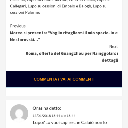
Callegari
,
Lupo su cessioni di Embalo e Balogh
,
Lupo su
cessioni Palermo
Continue
Previous
Moreo si presenta: “Voglio ritagliarmi il mio spazio. Io e
Reading
Nestorovski…”
Next
Roma, offerta del Guangzhou per Nainggolan: i
dettagli
COMMENTA / VAI AI COMMENTI
Oras
ha detto:
15/01/2018 18:44 alle 18:44
Lupo? Lo vuoi capire che Calaiò non lo