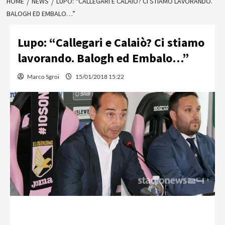
HOME
NEWS
LUPO: “CALLEGARI E CALAIÒ? CI STIAMO LAVORANDO.
BALOGH ED EMBALO…”
Lupo: “Callegari e Calaiò? Ci stiamo
lavorando. Balogh ed Embalo…”
Marco Sgroi
15/01/2018 15:22