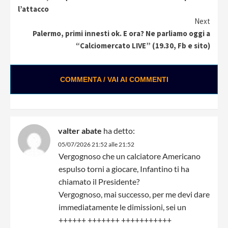
Reading
l’attacco
Next
Palermo, primi innesti ok. E ora? Ne parliamo oggi a
“Calciomercato LIVE” (19.30, Fb e sito)
COMMENTA / VAI AI COMMENTI
valter abate
ha detto:
05/07/2026 21:52 alle 21:52
Vergognoso che un calciatore Americano
espulso torni a giocare, Infantino ti ha
chiamato il Presidente?
Vergognoso, mai successo, per me devi dare
immediatamente le dimissioni, sei un
++++++ +++++++ +++++++++++