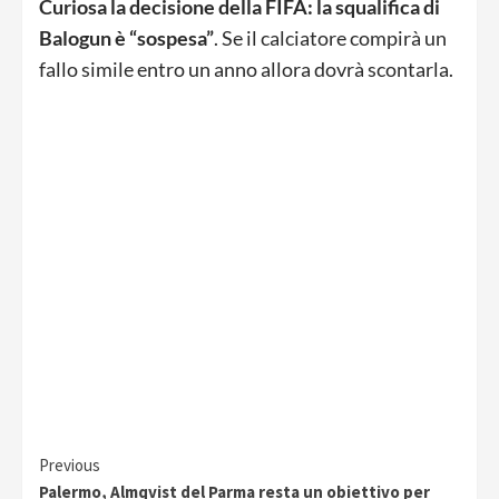
Curiosa la decisione della FIFA: la squalifica di
Balogun è “sospesa”
. Se il calciatore compirà un
fallo simile entro un anno allora dovrà scontarla.
Continue
Previous
Palermo, Almqvist del Parma resta un obiettivo per