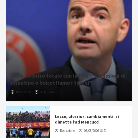
UEFA, scontro totale con la Fifa: “Dimissioni di
Infantino o boicottiamo i tornei”
Redazione
06/08/2026 18:57
Lecce, ulteriori cambiamenti: si
dimette l’ad Mencucci
Redazione
06/08/2026 16:21