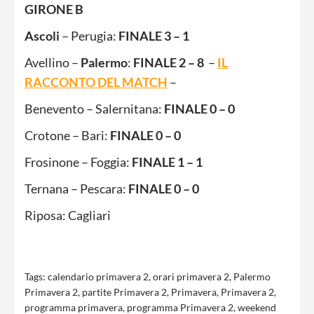
GIRONE B
Ascoli
– Perugia:
FINALE 3 – 1
Avellino –
Palermo
:
FINALE 2 – 8
–
IL
RACCONTO DEL MATCH
–
Benevento – Salernitana:
FINALE 0 – 0
Crotone – Bari:
FINALE 0 – 0
Frosinone – Foggia:
FINALE 1 – 1
Ternana – Pescara:
FINALE 0 – 0
Riposa: Cagliari
Tags:
calendario primavera 2
,
orari primavera 2
,
Palermo
Primavera 2
,
partite Primavera 2
,
Primavera
,
Primavera 2
,
programma primavera
,
programma Primavera 2
,
weekend