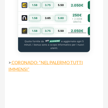
2.050€
1.58
3.75
5.50
PIÙ INFO
250€
1.58
3.65
5.60
PIÙ INFO
+ 2.000€
GRATIS
2.050€
PIÙ INFO
1.58
3.75
5.50
Quote fornite da
e aggiornate ogni 5
minuti. I bonus sono a scopo informativo per i nuovi
utenti.
>
CORONADO: “NEL PALERMO TUTTI
IMMENSI”