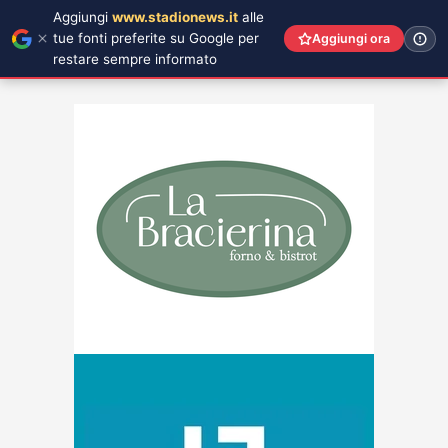
Aggiungi
www.stadionews.it
alle
tue fonti preferite su Google per
Aggiungi ora
restare sempre informato