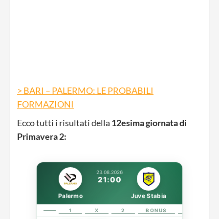
> BARI – PALERMO: LE PROBABILI
FORMAZIONI
Ecco tutti i risultati della
12esima giornata di
Primavera 2:
23.08.2026
21:00
Palermo
Juve Stabia
1
X
2
BONUS
LINK