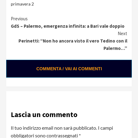
primavera 2
Continue
Previous
GdS – Palermo, emergenza infinita: a Bari vale doppio
Reading
Next
Perinetti: “Non ho ancora visto il vero Tedino con il
Palermo…”
COMMENTA / VAI AI COMMENTI
Lascia un commento
Il tuo indirizzo email non sarà pubblicato.
I campi
obbligatori sono contrassegnati
*