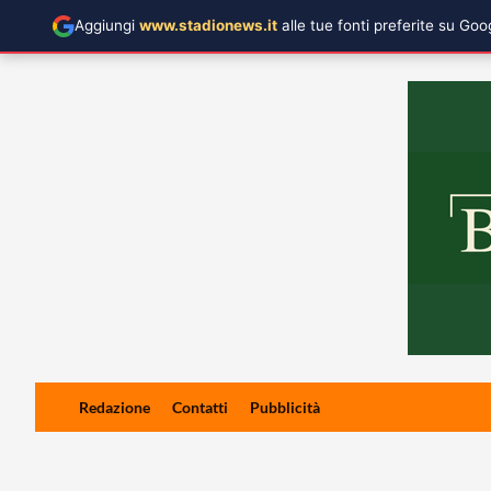
Aggiungi
www.stadionews.it
alle tue fonti preferite su Go
Skip
Redazione
Contatti
Pubblicità
to
content