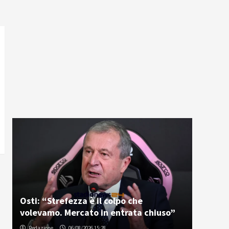
Osti: “Strefezza è il colpo che
volevamo. Mercato in entrata chiuso”
Redazione
06/08/2026 15:28