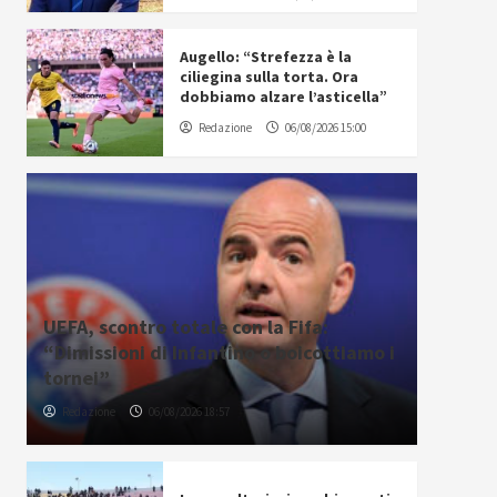
Augello: “Strefezza è la
ciliegina sulla torta. Ora
dobbiamo alzare l’asticella”
Redazione
06/08/2026 15:00
UEFA, scontro totale con la Fifa:
“Dimissioni di Infantino o boicottiamo i
tornei”
Redazione
06/08/2026 18:57