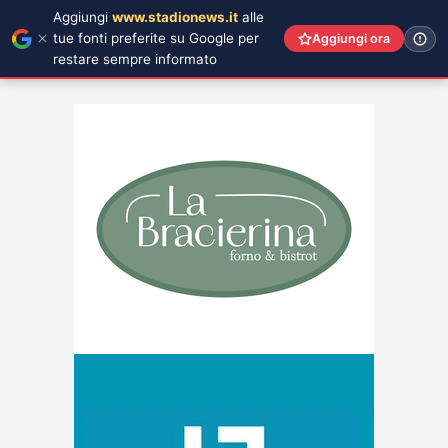
Aggiungi
www.stadionews.it
alle
tue fonti preferite su Google per
Aggiungi ora
restare sempre informato