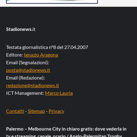
Stadionews
.it
Testata giornalistica n°8 del 27.04.2007
Editore:
Ignazio Aragona
Email (Segnalazioni):
posta@stadionews.it
Email (Redazione):
redazione@stadionews.it
ICT Management:
Marco Lauria
Contatti
-
Sitemap
-
Privacy
Palermo – Melbourne City in chiaro gratis: dove vederla in
tv e streaming, canale, orario / Anglo-Palermitan Trophy