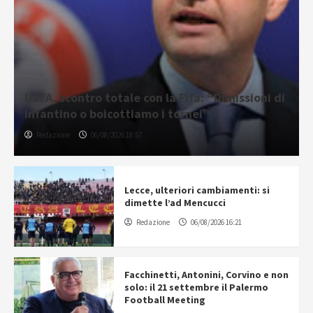
UEFA, scontro totale con la Fifa: “Dimissioni di
Infantino o boicottiamo i tornei”
Redazione
06/08/2026 18:57
Lecce, ulteriori cambiamenti: si
dimette l’ad Mencucci
Redazione
06/08/2026 16:21
Facchinetti, Antonini, Corvino e non
solo: il 21 settembre il Palermo
Football Meeting