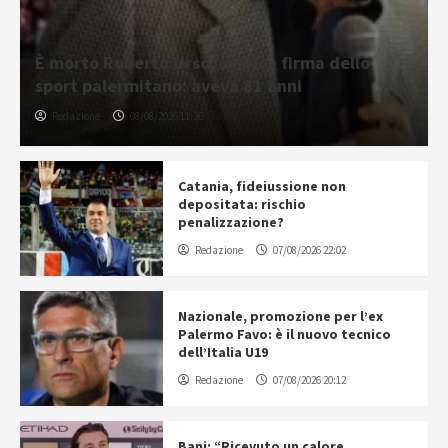
È morto Roberto Urso, storica firma dello
sport palermitano: aveva 81 anni
Redazione
08/08/2026 11:36
Catania, fideiussione non
depositata: rischio
penalizzazione?
Redazione
07/08/2026 22:02
Nazionale, promozione per l’ex
Palermo Favo: è il nuovo tecnico
dell’Italia U19
Redazione
07/08/2026 20:12
Bani: “Ricevuto un calore