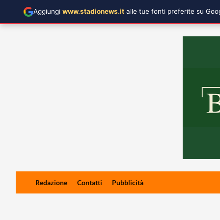
Aggiungi
www.stadionews.it
alle tue fonti preferite su Go
Skip
Redazione
Contatti
Pubblicità
to
content