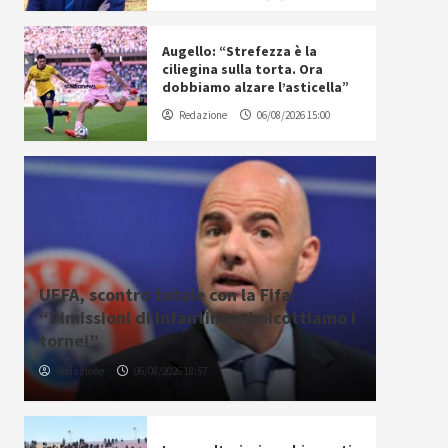
Augello: “Strefezza è la
ciliegina sulla torta. Ora
dobbiamo alzare l’asticella”
Redazione
06/08/2026 15:00
UEFA, scontro totale con la Fifa:
“Dimissioni di Infantino o boicottiamo i
tornei”
Redazione
06/08/2026 18:57