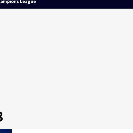
ampions League
8