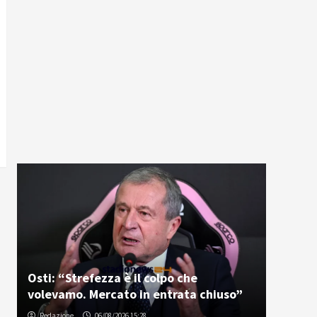
Osti: “Strefezza è il colpo che
volevamo. Mercato in entrata chiuso”
Redazione
06/08/2026 15:28