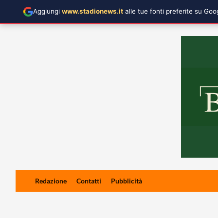
Aggiungi
www.stadionews.it
alle tue fonti preferite su Go
Skip
Redazione
Contatti
Pubblicità
to
content