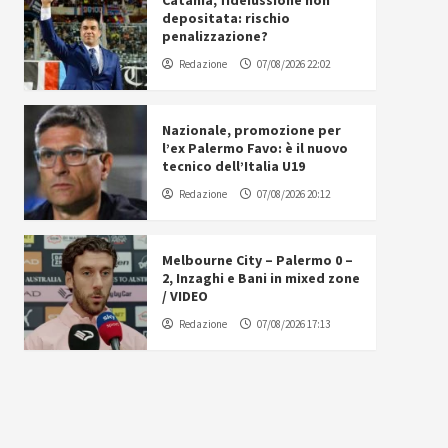
Catania, fideiussione non
depositata: rischio
penalizzazione?
Redazione
07/08/2026 22:02
Nazionale, promozione per
l’ex Palermo Favo: è il nuovo
tecnico dell’Italia U19
Redazione
07/08/2026 20:12
Melbourne City – Palermo 0 –
2, Inzaghi e Bani in mixed zone
/ VIDEO
Redazione
07/08/2026 17:13