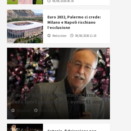
08/08/2026 06:30
Euro 2032, Palermo ci crede:
Milano e Napoli rischiano
l’esclusione
Redazione
08/08/2026 11:18
È morto Roberto Urso, storica firma
dello sport palermitano: aveva 81 anni
Redazione
08/08/2026 11:36