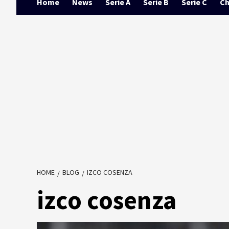
Home
News
Serie A
Serie B
Serie C
Ch
HOME
BLOG
IZCO COSENZA
izco cosenza