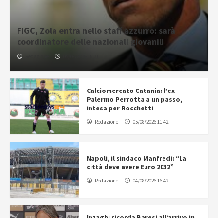
FIGC, Zola entra nello staff azzurro: sarà
coordinatore delle nazionali giovanili
Redazione
05/08/2026 16:31
Calciomercato Catania: l’ex
Palermo Perrotta a un passo,
intesa per Rocchetti
Redazione
05/08/2026 11:42
Napoli, il sindaco Manfredi: “La
città deve avere Euro 2032”
Redazione
04/08/2026 16:42
Inzaghi ricorda Baresi all’arrivo in