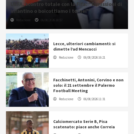
UEFA, scontro totale con la Fifa: “Dimissioni di
Infantino o boicottiamo i tornei”
Redazione
06/08/2026 18:57
Lecce, ulteriori cambiamenti: si
dimette l’ad Mencucci
Redazione
06/08/2026 16:21
Facchinetti, Antonini, Corvino e non
solo: il 21 settembre il Palermo
Football Meeting
Redazione
06/08/2026 11:31
Calciomercato Serie B, Pisa
scatenato: piace anche Correia