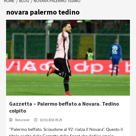
HOME
BLOG
NOVARA PALERMO TEDINO
novara palermo tedino
Gazzetta – Palermo beffato a Novara. Tedino
colpito
Redazione
18/03/2018 09:29
"Palermo beffato. Sciaudone al 92' rialza il Novara". Questo il
titolo scelto dalla Gazzetta dello Sport che dedica ampio