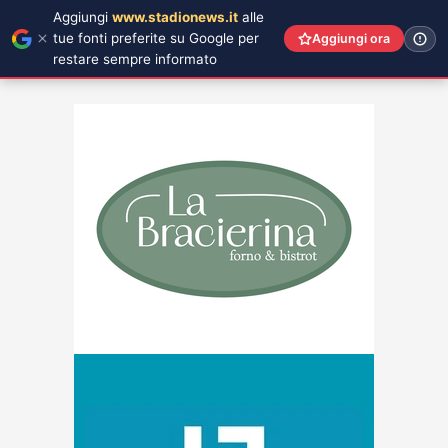
Aggiungi
www.stadionews.it
alle
tue fonti preferite su Google per
Aggiungi ora
restare sempre informato