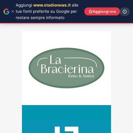
Aggiungi
www.stadionews.it
alle
tue fonti preferite su Google per
Aggiungi ora
restare sempre informato