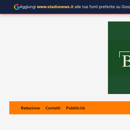
Aggiungi
www.stadionews.it
alle tue fonti preferite su Go
Skip
Redazione
Contatti
Pubblicità
to
content