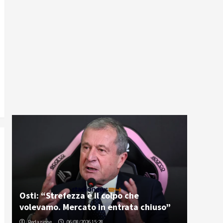
Osti: “Strefezza è il colpo che
volevamo. Mercato in entrata chiuso”
Redazione
06/08/2026 15:28