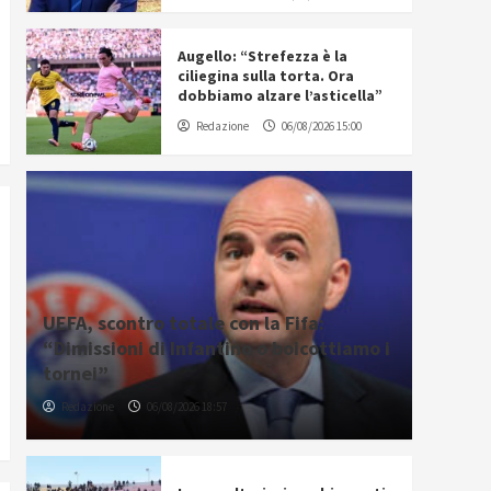
Augello: “Strefezza è la
ciliegina sulla torta. Ora
dobbiamo alzare l’asticella”
Redazione
06/08/2026 15:00
UEFA, scontro totale con la Fifa:
“Dimissioni di Infantino o boicottiamo i
tornei”
Redazione
06/08/2026 18:57