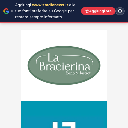
Aggiungi
www.stadionews.it
alle
tue fonti preferite su Google per
Aggiungi ora
restare sempre informato