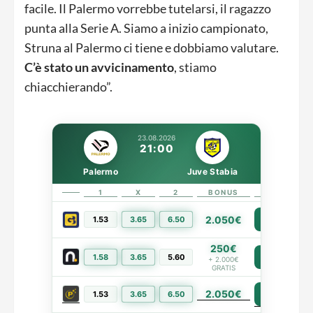
facile. Il Palermo vorrebbe tutelarsi, il ragazzo
punta alla Serie A. Siamo a inizio campionato,
Struna al Palermo ci tiene e dobbiamo valutare.
C’è stato un avvicinamento
, stiamo
chiacchierando”.
23.08.2026
21:00
Palermo
Juve Stabia
1
X
2
BONUS
LINK
2.050€
1.53
3.65
6.50
PIÙ INFO
250€
1.58
3.65
5.60
PIÙ INFO
+ 2.000€
GRATIS
2.050€
PIÙ INFO
1.53
3.65
6.50