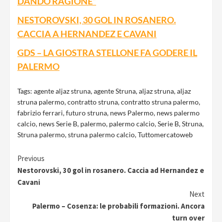
DANDO RAGIONE”
NESTOROVSKI, 30 GOL IN ROSANERO.
CACCIA A HERNANDEZ E CAVANI
GDS – LA GIOSTRA STELLONE FA GODERE IL
PALERMO
Tags:
agente aljaz struna
,
agente Struna
,
aljaz struna
,
aljaz
struna palermo
,
contratto struna
,
contratto struna palermo
,
fabrizio ferrari
,
futuro struna
,
news Palermo
,
news palermo
calcio
,
news Serie B
,
palermo
,
palermo calcio
,
Serie B
,
Struna
,
Struna palermo
,
struna palermo calcio
,
Tuttomercatoweb
Continue
Previous
Nestorovski, 30 gol in rosanero. Caccia ad Hernandez e
Reading
Cavani
Next
Palermo – Cosenza: le probabili formazioni. Ancora
turn over