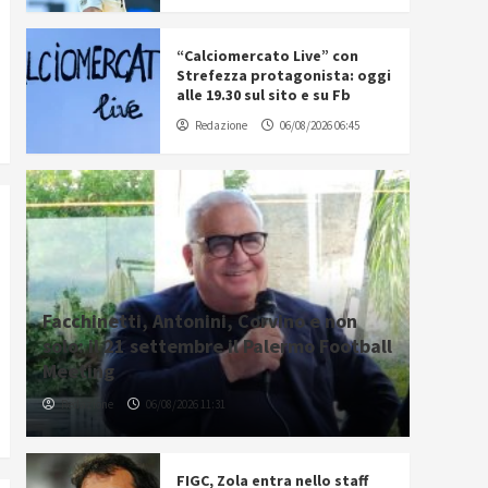
“Calciomercato Live” con
Strefezza protagonista: oggi
alle 19.30 sul sito e su Fb
Redazione
06/08/2026 06:45
Facchinetti, Antonini, Corvino e non
solo: il 21 settembre il Palermo Football
Meeting
Redazione
06/08/2026 11:31
FIGC, Zola entra nello staff