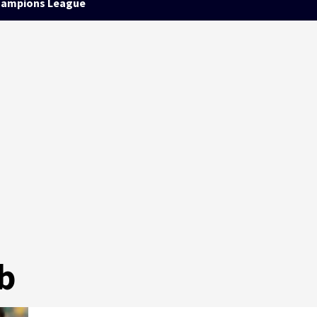
ampions League
b