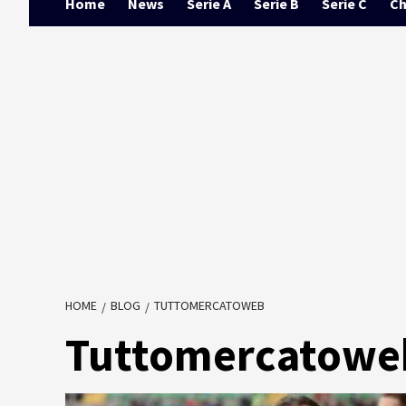
Home
News
Serie A
Serie B
Serie C
Ch
HOME
BLOG
TUTTOMERCATOWEB
Tuttomercatowe