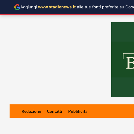
Aggiungi
www.stadionews.it
alle tue fonti preferite su Go
Skip
Redazione
Contatti
Pubblicità
to
content