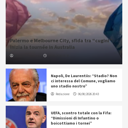
Palermo e Melbourne City, sfida tra “cugini”:
inizia la tournée in Australia
Gabriele Cavallaro
07/08/2026 06:30
Napoli, De Laurentiis: “Stadio? Non
ci interessa del Comune, vogliamo
uno stadio nostro”
Redazione
06/08/2026 20:43
UEFA, scontro totale con la Fifa:
“Dimissioni di Infantino o
boicottiamo i tornei”