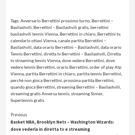
Tags:
Avversario Berrettini prossimo turno
,
Berrettini –
Basilashvili
,
Berrettini – Basilashvili gratis
,
berrettini
basilashvili tennis Vienna
,
Berrettini in chiaro
,
Berrettini tv
,
calendario ottavi Vienna
,
canale partita Berrettini –
Basilashvili
,
data orario Berrettini – Basilashvili
,
data orario
Tennis Berrettini
,
diretta tv Berrettini – Basilashvili
,
Diretta
tv streaming tennis Vienna
,
dove vedere Berrettini
,
dove
vedere tennis Berrettini
,
orario Berrettini
,
order of play Atp
Vienna
,
partita Berrettini in chiaro
,
partita tennis Berrettini
,
perchè non gioca Berrettini
,
prossima partita Berrettini
,
quando gioca Berrettini
,
streaming Berrettini – Basilashvili
,
streaming gratis Anversa tennis
,
streaming Sinner
,
Supertennis gratis
Continue
Previous
Basket NBA, Brooklyn Nets – Washington Wizards:
Reading
dove vederla in diretta tv e streaming