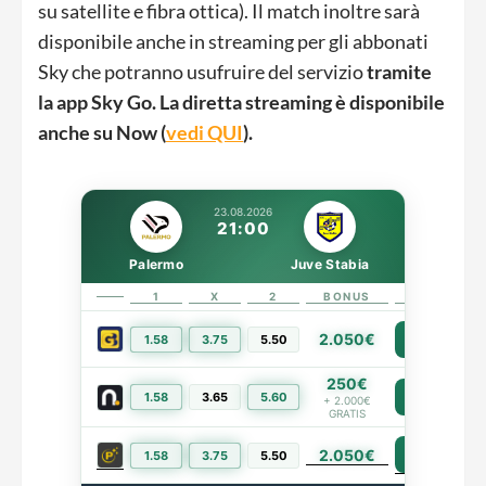
su satellite e fibra ottica). Il match inoltre sarà
disponibile anche in streaming per gli abbonati
Sky che potranno usufruire del servizio
tramite
la app
Sky Go. La diretta streaming è disponibile
anche su
Now (
vedi QUI
).
23.08.2026
21:00
Palermo
Juve Stabia
1
X
2
BONUS
LINK
2.050€
1.58
3.75
5.50
PIÙ INFO
250€
1.58
3.65
5.60
PIÙ INFO
+ 2.000€
GRATIS
2.050€
PIÙ INFO
1.58
3.75
5.50