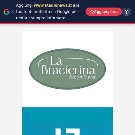
Aggiungi
www.stadionews.it
alle
tue fonti preferite su Google per
Aggiungi ora
restare sempre informato