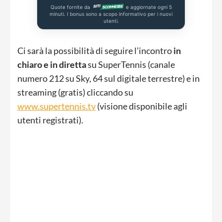
Quote fornite da
e aggiornate ogni 5
minuti. I bonus sono a scopo informativo per i nuovi
utenti.
Ci sarà la possibilità di seguire l’incontro
in
chiaro e in diretta
su SuperTennis (canale
numero 212 su Sky, 64 sul digitale terrestre) e in
streaming (gratis) cliccando su
www.supertennis.tv
(visione disponibile agli
utenti registrati).