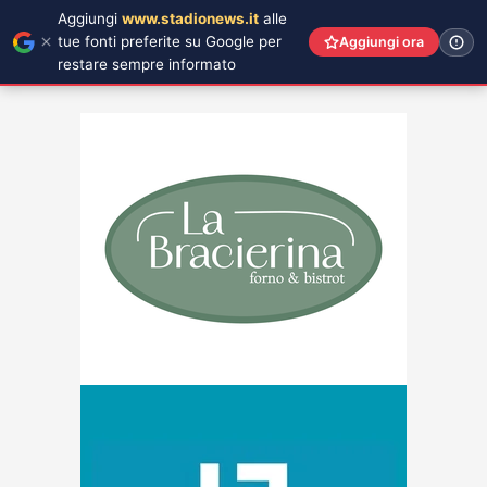
Aggiungi
www.stadionews.it
alle
tue fonti preferite su Google per
Aggiungi ora
restare sempre informato