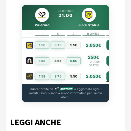
23.08.2026
21:00
Palermo
Juve Stabia
1
X
2
BONUS
LINK
2.050€
1.58
3.75
5.50
PIÙ INFO
250€
1.58
3.65
5.60
PIÙ INFO
+ 2.000€
GRATIS
2.050€
PIÙ INFO
1.58
3.75
5.50
Quote fornite da
e aggiornate ogni 5
minuti. I bonus sono a scopo informativo per i nuovi
utenti.
LEGGI ANCHE