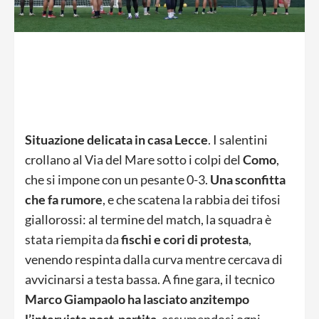
Situazione delicata in casa Lecce
. I salentini
crollano al Via del Mare sotto i colpi del
Como
,
che si impone con un pesante 0-3.
Una sconfitta
che fa rumore
, e che scatena la rabbia dei tifosi
giallorossi: al termine del match, la squadra è
stata riempita da
fischi e cori di protesta
,
venendo respinta dalla curva mentre cercava di
avvicinarsi a testa bassa. A fine gara, il tecnico
Marco Giampaolo
ha lasciato anzitempo
l’intervista post-partita
, assumendosi ogni