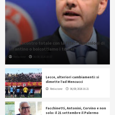
UEFA, scontro totale con la Fifa: “Dimissioni di
Infantino o boicottiamo i tornei”
Redazione
06/08/2026 18:57
Lecce, ulteriori cambiamenti: si
dimette l’ad Mencucci
Redazione
06/08/2026 16:21
Facchinetti, Antonini, Corvino e non
solo: il 21 settembre il Palermo