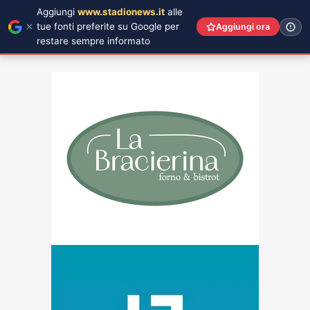
Aggiungi
www.stadionews.it
alle
tue fonti preferite su Google per
Aggiungi ora
restare sempre informato