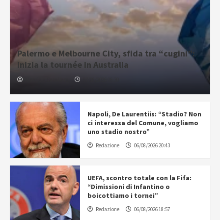
Palermo e Melbourne City, sfida tra “cugini”:
inizia la tournée in Australia
Gabriele Cavallaro
07/08/2026 06:30
Napoli, De Laurentiis: “Stadio? Non
ci interessa del Comune, vogliamo
uno stadio nostro”
Redazione
06/08/2026 20:43
UEFA, scontro totale con la Fifa:
“Dimissioni di Infantino o
boicottiamo i tornei”
Redazione
06/08/2026 18:57