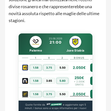
divise rosanero e che rappresenterebbe una
novità assoluta rispetto alle maglie delle ultime
stagioni.
23.08.2026
21:00
Palermo
Juve Stabia
1
X
2
BONUS
LINK
2.050€
1.58
3.75
5.50
PIÙ INFO
250€
1.58
3.65
5.60
PIÙ INFO
+ 2.000€
GRATIS
2.050€
PIÙ INFO
1.58
3.75
5.50
Quote fornite da
e aggiornate ogni 5
minuti. I bonus sono a scopo informativo per i nuovi