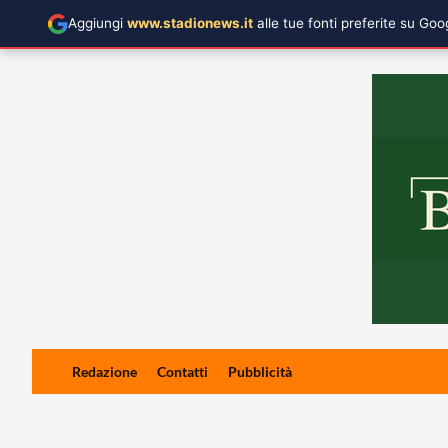
Aggiungi
www.stadionews.it
alle tue fonti preferite su Go
Skip
Redazione
Contatti
Pubblicità
to
content