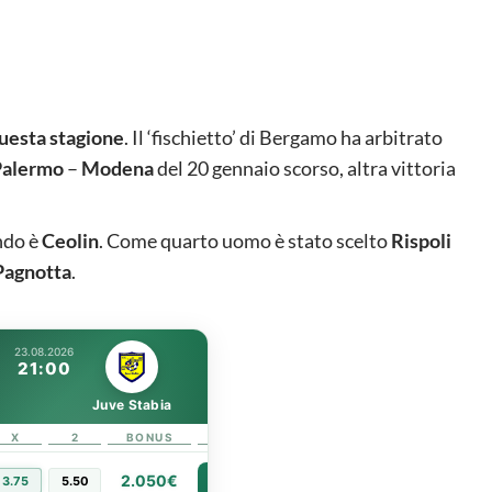
questa stagione
. Il ‘fischietto’ di Bergamo ha arbitrato
Palermo
–
Modena
del 20 gennaio scorso, altra vittoria
ondo è
Ceolin
. Come quarto uomo è stato scelto
Rispoli
Pagnotta
.
23.08.2026
21:00
Juve Stabia
X
2
BONUS
LINK
2.050€
3.75
5.50
PIÙ INFO