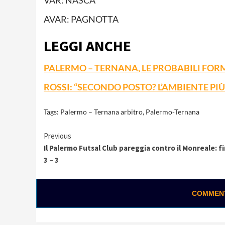
VAR: NASCA
AVAR: PAGNOTTA
LEGGI ANCHE
PALERMO – TERNANA, LE PROBABILI FOR
ROSSI: “SECONDO POSTO? L’AMBIENTE PI
Tags:
Palermo – Ternana arbitro
,
Palermo-Ternana
Continue
Previous
Il Palermo Futsal Club pareggia contro il Monreale: f
Reading
3 – 3
COMMENTA