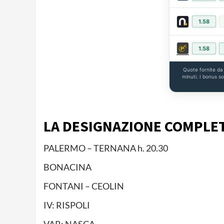
1.58
1.58
Quote fornite d
minuti. I bonus s
LA DESIGNAZIONE COMPLE
PALERMO – TERNANA h. 20.30
BONACINA
FONTANI – CEOLIN
IV: RISPOLI