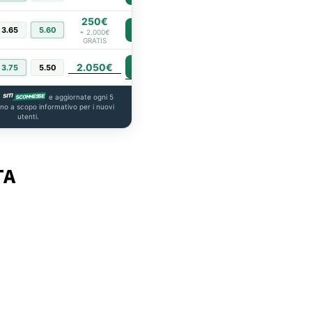
250€
3.65
5.60
PIÙ INFO
+ 2.000€
GRATIS
2.050€
PIÙ INFO
3.75
5.50
a
e aggiornate ogni 5
ono a scopo informativo per i nuovi
utenti.
TA