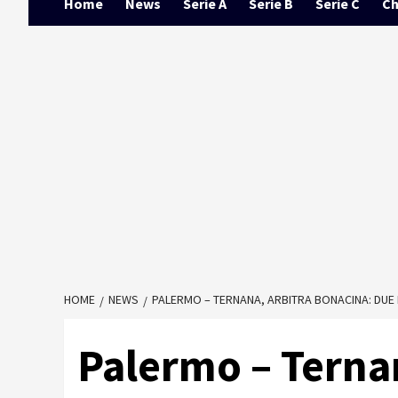
Home
News
Serie A
Serie B
Serie C
Ch
HOME
NEWS
PALERMO – TERNANA, ARBITRA BONACINA: DUE 
Palermo – Ternan