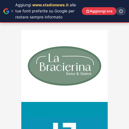
Aggiungi
www.stadionews.it
alle
tue fonti preferite su Google per
Aggiungi ora
restare sempre informato