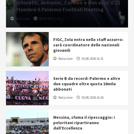
Facchinetti, Antonini, Corvino e non solo: il 21
settembre il Palermo Football Meeting
Redazione
06/08/2026 11:31
FIGC, Zola entra nello staff azzurro:
sarà coordinatore delle nazionali
giovanili
Redazione
05/08/2026 16:31
Serie B da record: Palermo e altre
due squadre oltre quota 10mila
abbonati
Redazione
05/08/2026 16:26
Messina, sfuma il ripescaggio: i
peloritani ripartiranno
dall’Eccellenza