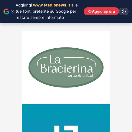
Aggiungi
www.stadionews.it
alle
tue fonti preferite su Google per
Aggiungi ora
restare sempre informato