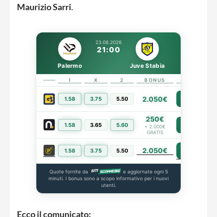
Maurizio
Sarri
.
23.08.2026
21:00
Palermo
Juve Stabia
1
X
2
BONUS
LINK
2.050€
1.58
3.75
5.50
PIÙ INFO
250€
1.58
3.65
5.60
PIÙ INFO
+ 2.000€
GRATIS
2.050€
PIÙ INFO
1.58
3.75
5.50
Quote fornite da
e aggiornate ogni 5
minuti. I bonus sono a scopo informativo per i nuovi
utenti.
Ecco il comunicato: