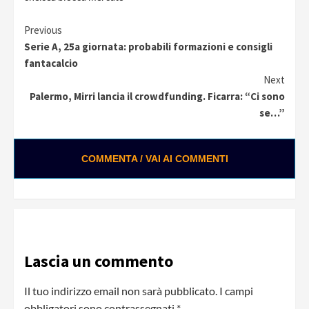
Continue
Previous
Serie A, 25a giornata: probabili formazioni e consigli
Reading
fantacalcio
Next
Palermo, Mirri lancia il crowdfunding. Ficarra: “Ci sono
se…”
COMMENTA / VAI AI COMMENTI
Lascia un commento
Il tuo indirizzo email non sarà pubblicato.
I campi
obbligatori sono contrassegnati
*