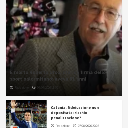
È morto Roberto Urso, storica firma dello
sport palermitano: aveva 81 anni
Redazione
08/08/2026 11:36
Catania, fideiussione non
depositata: rischio
penalizzazione?
Redazione
07/08/2026 22:02