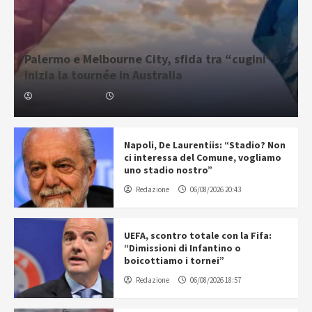
Palermo e Melbourne City, sfida tra “cugini”:
inizia la tournée in Australia
Gabriele Cavallaro
07/08/2026 06:30
Napoli, De Laurentiis: “Stadio? Non
ci interessa del Comune, vogliamo
uno stadio nostro”
Redazione
06/08/2026 20:43
UEFA, scontro totale con la Fifa:
“Dimissioni di Infantino o
boicottiamo i tornei”
Redazione
06/08/2026 18:57