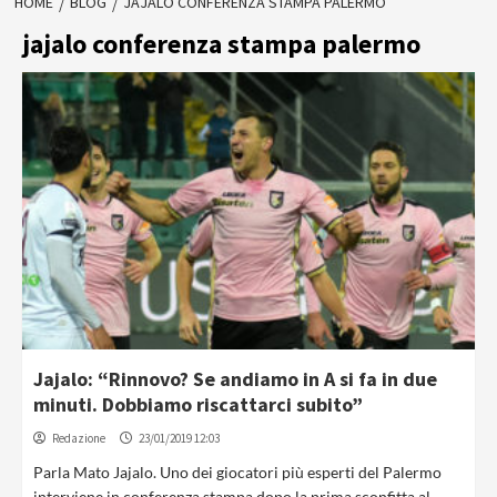
HOME
BLOG
JAJALO CONFERENZA STAMPA PALERMO
jajalo conferenza stampa palermo
Jajalo: “Rinnovo? Se andiamo in A si fa in due
minuti. Dobbiamo riscattarci subito”
Redazione
23/01/2019 12:03
Parla Mato Jajalo. Uno dei giocatori più esperti del Palermo
interviene in conferenza stampa dopo la prima sconfitta al