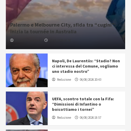
Palermo e Melbourne City, sfida tra “cugini”:
inizia la tournée in Australia
Gabriele Cavallaro
07/08/2026 06:30
Napoli, De Laurentiis: “Stadio? Non
ci interessa del Comune, vogliamo
uno stadio nostro”
Redazione
06/08/2026 20:43
UEFA, scontro totale con la Fifa:
“Dimissioni di Infantino o
boicottiamo i tornei”
Redazione
06/08/2026 18:57