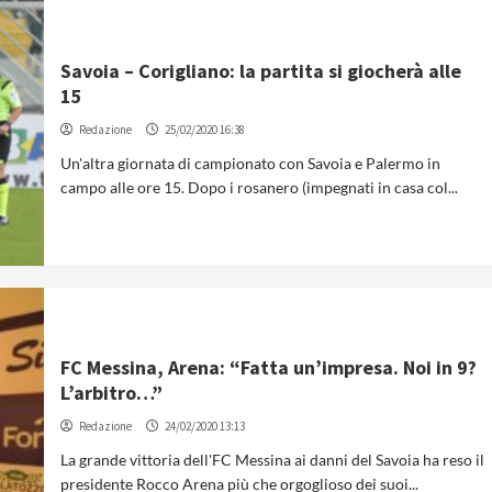
Savoia – Corigliano: la partita si giocherà alle
15
Redazione
25/02/2020 16:38
Un'altra giornata di campionato con Savoia e Palermo in
campo alle ore 15. Dopo i rosanero (impegnati in casa col...
FC Messina, Arena: “Fatta un’impresa. Noi in 9?
L’arbitro…”
Redazione
24/02/2020 13:13
La grande vittoria dell'FC Messina ai danni del Savoia ha reso il
presidente Rocco Arena più che orgoglioso dei suoi...