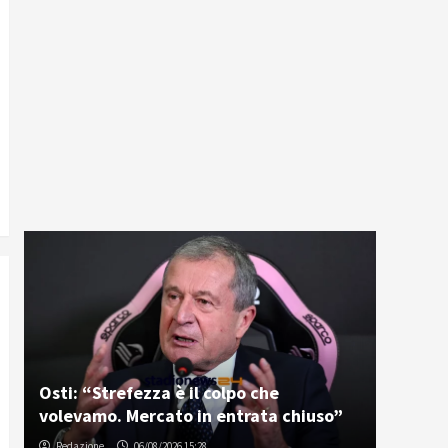
Osti: “Strefezza è il colpo che
volevamo. Mercato in entrata chiuso”
Redazione
06/08/2026 15:28