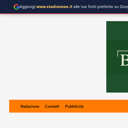
Aggiungi
www.stadionews.it
alle tue fonti preferite su Go
Skip
Redazione
Contatti
Pubblicità
to
content