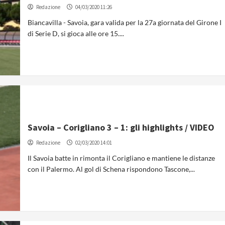
Redazione
04/03/2020 11:26
Biancavilla - Savoia, gara valida per la 27a giornata del Girone I
di Serie D, si gioca alle ore 15....
Savoia – Corigliano 3 – 1: gli highlights / VIDEO
Redazione
02/03/2020 14:01
Il Savoia batte in rimonta il Corigliano e mantiene le distanze
con il Palermo. Al gol di Schena rispondono Tascone,...