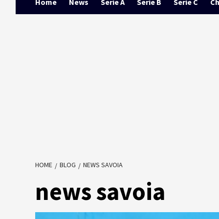
Home
News
Serie A
Serie B
Serie C
Ch
HOME
BLOG
NEWS SAVOIA
news savoia