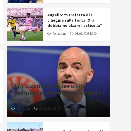
Augello: “Strefezza è la
ciliegina sulla torta. Ora
dobbiamo alzare l’asticella”
Redazione
06/08/2026 15:00
UEFA, scontro totale con la Fifa:
“Dimissioni di Infantino o boicottiamo i
tornei”
Redazione
06/08/2026 18:57