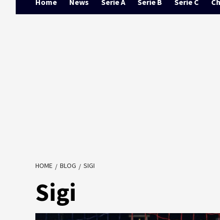
Home
News
Serie A
Serie B
Serie C
Ch
HOME
BLOG
SIGI
Sigi