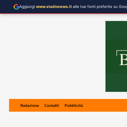
Aggiungi
www.stadionews.it
alle tue fonti preferite su Go
Skip
Redazione
Contatti
Pubblicità
to
content