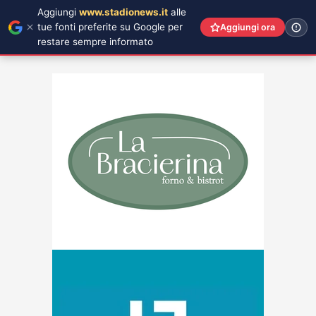
Aggiungi
www.stadionews.it
alle
tue fonti preferite su Google per
Aggiungi ora
restare sempre informato