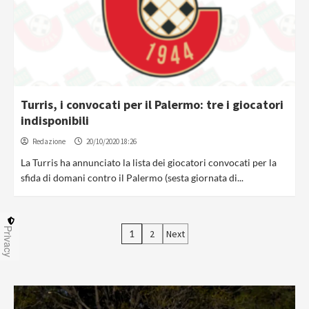
Turris, i convocati per il Palermo: tre i giocatori
indisponibili
Redazione
20/10/2020 18:26
La Turris ha annunciato la lista dei giocatori convocati per la
sfida di domani contro il Palermo (sesta giornata di...
Paginazione
Privacy
1
2
Next
degli
articoli