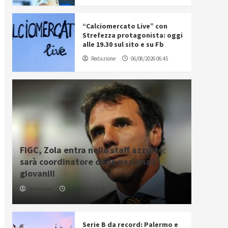
“Calciomercato Live” con
Strefezza protagonista: oggi
alle 19.30 sul sito e su Fb
Redazione
06/08/2026 06:45
FIGC, Zola entra nello staff azzurro:
sarà coordinatore delle nazionali
giovanili
Redazione
05/08/2026 16:31
Serie B da record: Palermo e