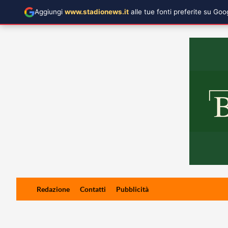
Aggiungi
www.stadionews.it
alle tue fonti preferite su Go
Skip
Redazione
Contatti
Pubblicità
to
content