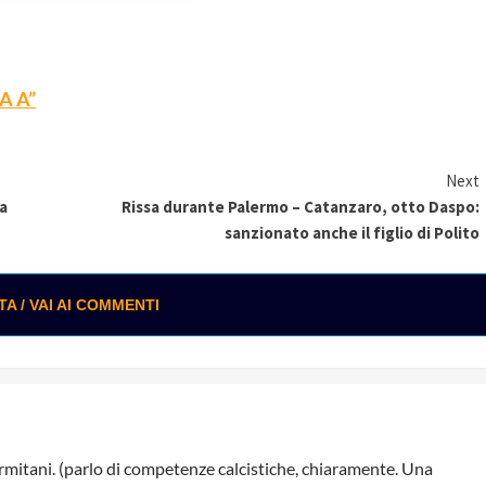
A A”
Next
La
Rissa durante Palermo – Catanzaro, otto Daspo:
sanzionato anche il figlio di Polito
 / VAI AI COMMENTI
ermitani. (parlo di competenze calcistiche, chiaramente. Una