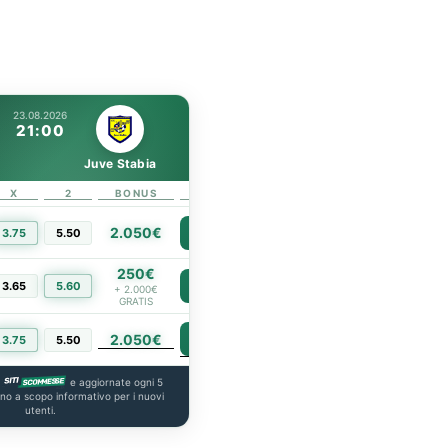
23.08.2026
21:00
Juve Stabia
X
2
BONUS
LINK
2.050€
3.75
5.50
PIÙ INFO
250€
3.65
5.60
PIÙ INFO
+ 2.000€
GRATIS
2.050€
PIÙ INFO
3.75
5.50
a
e aggiornate ogni 5
ono a scopo informativo per i nuovi
utenti.