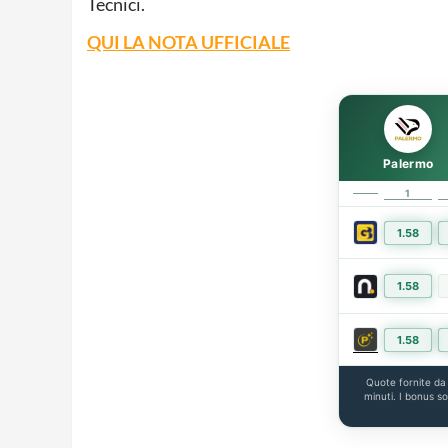
Tecnici.
QUI LA NOTA UFFICIALE
Palermo
1
1.58
1.58
1.58
Quote fornite d
minuti. I bonus s