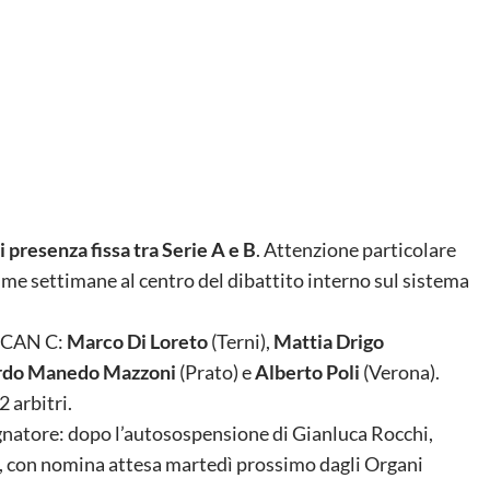
i presenza fissa tra Serie A e B
. Attenzione particolare
ltime settimane al centro del dibattito interno sul sistema
a CAN C:
Marco Di Loreto
(Terni),
Mattia Drigo
rdo Manedo Mazzoni
(Prato) e
Alberto Poli
(Verona).
 arbitri.
ignatore: dopo l’autosospensione di Gianluca Rocchi,
, con nomina attesa martedì prossimo dagli Organi