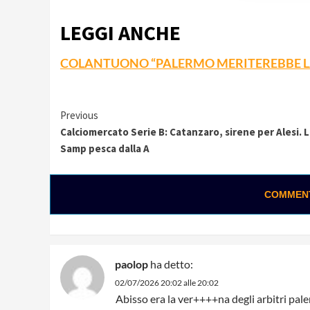
LEGGI ANCHE
COLANTUONO “PALERMO MERITEREBBE L
Continue
Previous
Calciomercato Serie B: Catanzaro, sirene per Alesi. 
Reading
Samp pesca dalla A
COMMENTA
paolop
ha detto:
02/07/2026 20:02 alle 20:02
Abisso era la ver++++na degli arbitri pal