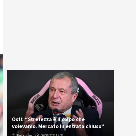
Osti: “Strefezza è il colpo che
volevamo. Mercato in entrata chiuso”
Redazione
06/08/2026 15:28