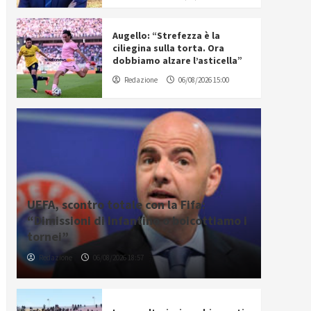
Augello: “Strefezza è la
ciliegina sulla torta. Ora
dobbiamo alzare l’asticella”
Redazione
06/08/2026 15:00
UEFA, scontro totale con la Fifa:
“Dimissioni di Infantino o boicottiamo i
tornei”
Redazione
06/08/2026 18:57