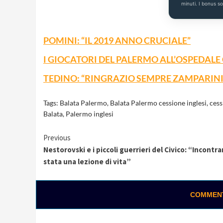
minuti. I bonus s
POMINI: “IL 2019 ANNO CRUCIALE”
I GIOCATORI DEL PALERMO ALL’OSPEDALE 
TEDINO: “RINGRAZIO SEMPRE ZAMPARINI
Tags:
Balata Palermo
,
Balata Palermo cessione inglesi
,
cess
Balata
,
Palermo inglesi
Continue
Previous
Nestorovski e i piccoli guerrieri del Civico: “Incontrar
Reading
stata una lezione di vita”
COMMENTA