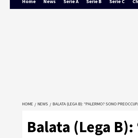
Home
News
Serie A
Serie B
Serie C
Ch
HOME
NEWS
BALATA (LEGA B): “PALERMO? SONO PREOCCUPA
Balata (Lega B)