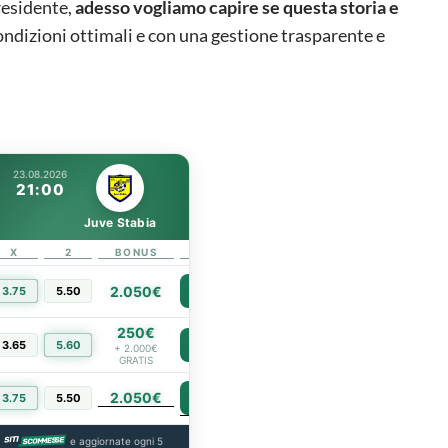
esidente,
adesso vogliamo capire se questa storia e
ondizioni ottimali e con una gestione trasparente e
23.08.2026
21:00
Juve Stabia
X
2
BONUS
LINK
2.050€
3.75
5.50
PIÙ INFO
250€
3.65
5.60
PIÙ INFO
+ 2.000€
GRATIS
2.050€
PIÙ INFO
3.75
5.50
a
e aggiornate ogni 5