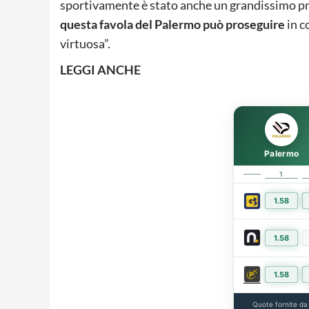
sportivamente è stato anche un grandissimo pr
questa favola del Palermo può proseguire
in c
virtuosa”.
LEGGI ANCHE
Palermo
1
1.58
1.58
1.58
Quote fornite d