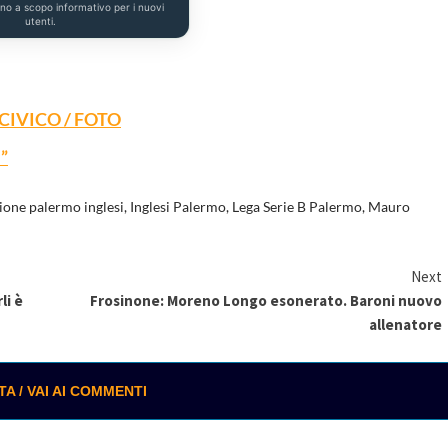
ono a scopo informativo per i nuovi
utenti.
CIVICO / FOTO
”
ione palermo inglesi
,
Inglesi Palermo
,
Lega Serie B Palermo
,
Mauro
Next
li è
Frosinone: Moreno Longo esonerato. Baroni nuovo
allenatore
 / VAI AI COMMENTI