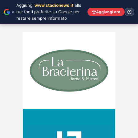
Aggiungi
www.stadionews.it
alle
tue fonti preferite su Google per
Aggiungi ora
restare sempre informato