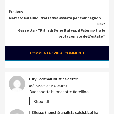
Continue
Previous
Mercato Palermo, trattativa avviata per Compagnon
Reading
Next
Gazzetta – “Ritiri di Serie B al via, il Palermo tra le
protagoniste dell’estate”
COMMENTA / VAI AI COMMENTI
City Football Bluff
ha detto:
06/07/2026 08:45 alle 08:45
Buonanotte buonanotte fiorellino…
Rispondi
Il Diesse (nonchè analista calcistico)
ha