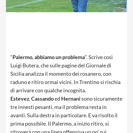
“
Palermo, abbiamo un problema
“. Scrive così
Luigi Butera, che sulle pagine del Giornale di
Sicilia analizza il momento dei rosanero, con
raduno e ritiro ormai vicini. In Trentino si rischia
di arrivare con qualche incognita.
Estevez
,
Cassando
ed
Hernani
sono sicuramente
tre innesti pesanti, ma il problema resta in
avanti. Sulla destra in particolare. E va risolto il
prima possibile. Il Palermo, a inizio ritiro, si
ritroverà con una linea offensiva un po’ sui