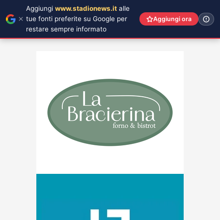
Aggiungi
www.stadionews.it
alle
tue fonti preferite su Google per
Aggiungi ora
restare sempre informato