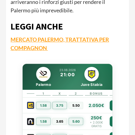
arriveranno i rinforzi giusti per rendere il
Palermo più imprevedibile.
LEGGI ANCHE
MERCATO PALERMO, TRATTATIVA PER
COMPAGNON
23.08.2026
21:00
Palermo
Juve Stabia
1
X
2
BONUS
LINK
2.050€
1.58
3.75
5.50
PIÙ INFO
250€
1.58
3.65
5.60
PIÙ INFO
+ 2.000€
GRATIS