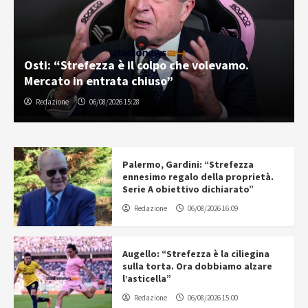
Palermo e Melbourne City, sfida tra “cugini”:
inizia la tournée in Australia
Gabriele Cavallaro
07/08/2026 06:30
Palermo, Gardini: “Strefezza
ennesimo regalo della proprietà.
Serie A obiettivo dichiarato”
Redazione
06/08/2026 16:09
Augello: “Strefezza è la ciliegina
sulla torta. Ora dobbiamo alzare
l’asticella”
Redazione
06/08/2026 15:00