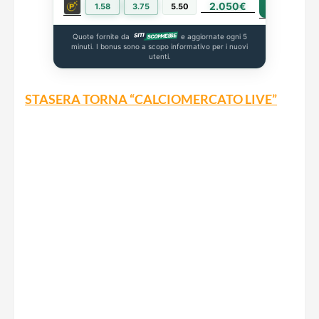
2.050€
PIÙ INFO
1.58
3.75
5.50
Quote fornite da
e aggiornate ogni 5
minuti. I bonus sono a scopo informativo per i nuovi
utenti.
STASERA TORNA “CALCIOMERCATO LIVE”