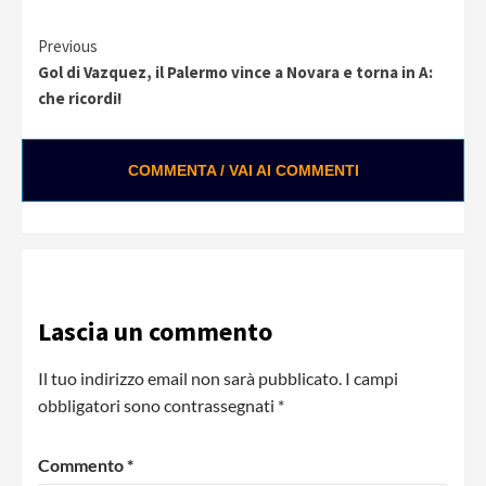
Continue
Previous
Gol di Vazquez, il Palermo vince a Novara e torna in A:
Reading
che ricordi!
COMMENTA / VAI AI COMMENTI
Lascia un commento
Il tuo indirizzo email non sarà pubblicato.
I campi
obbligatori sono contrassegnati
*
Commento
*