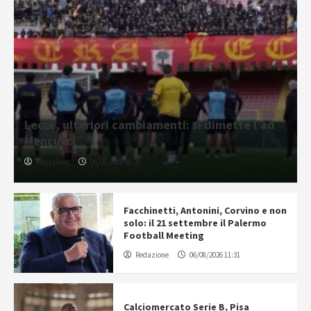
Lecce, ulteriori cambiamenti: si dimette l’ad
Mencucci
Redazione
06/08/2026 16:21
Facchinetti, Antonini, Corvino e non
solo: il 21 settembre il Palermo
Football Meeting
Redazione
06/08/2026 11:31
Calciomercato Serie B, Pisa