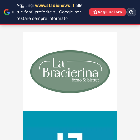
Aggiungi
www.stadionews.it
alle
tue fonti preferite su Google per
Aggiungi ora
restare sempre informato