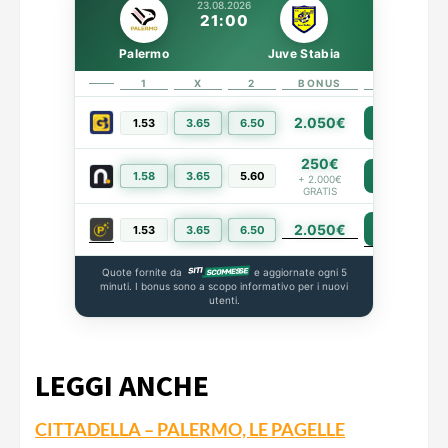
23.08.2026
21:00
Palermo
Juve Stabia
1
X
2
BONUS
LINK
2.050€
1.53
3.65
6.50
PIÙ INFO
250€
1.58
3.65
5.60
PIÙ INFO
+ 2.000€
GRATIS
2.050€
PIÙ INFO
1.53
3.65
6.50
Quote fornite da
e aggiornate ogni 5
minuti. I bonus sono a scopo informativo per i nuovi
utenti.
LEGGI ANCHE
CITTADELLA – PALERMO, LE PAGELLE