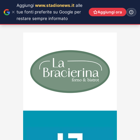
Aggiungi
www.stadionews.it
alle
tue fonti preferite su Google per
Aggiungi ora
restare sempre informato