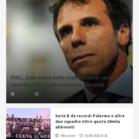
FIGC, Zola entra nello staff azzurro: sarà
coordinatore delle nazionali giovanili
Redazione
05/08/2026 16:31
Serie B da record: Palermo e altre
due squadre oltre quota 10mila
abbonati
Redazione
05/08/2026 16:26