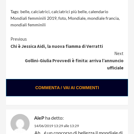
Tags:
belle
,
calciatrici
,
calciatrici più belle
,
calendario
Mondiali femminili 2019
,
foto
,
Mondiale
,
mondiale francia
,
mondiali femminili
Continue
Previous
Chi è Jessica Aidi, la nuova fiamma di Verratti
Reading
Next
Gollini-Giulia Provvedi è finita: arriva l’annuncio
ufficiale
COMMENTA / VAI AI COMMENTI
AleP
ha detto:
14/06/2019 13:29 alle 13:29
Ah…é un concorso di bellezza il mondiale di