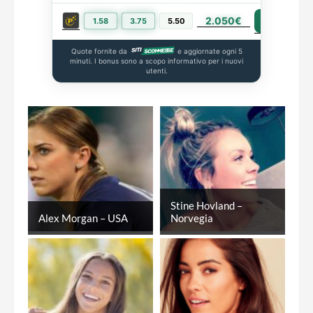
2.050€
PIÙ INFO
1.58
3.75
5.50
Quote fornite da
e aggiornate ogni 5
minuti. I bonus sono a scopo informativo per i nuovi
utenti.
Stine Hovland –
Alex Morgan – USA
Norvegia