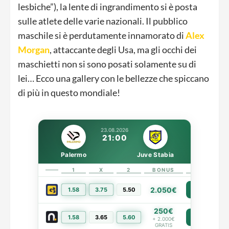
lesbiche”), la lente di ingrandimento si è posta
sulle atlete delle varie nazionali. Il pubblico
maschile si è perdutamente innamorato di
Alex
Morgan
, attaccante degli Usa, ma gli occhi dei
maschietti non si sono posati solamente su di
lei… Ecco una gallery con le bellezze che spiccano
di più in questo mondiale!
23.08.2026
21:00
Palermo
Juve Stabia
1
X
2
BONUS
LINK
2.050€
1.58
3.75
5.50
PIÙ INFO
250€
1.58
3.65
5.60
PIÙ INFO
+ 2.000€
GRATIS