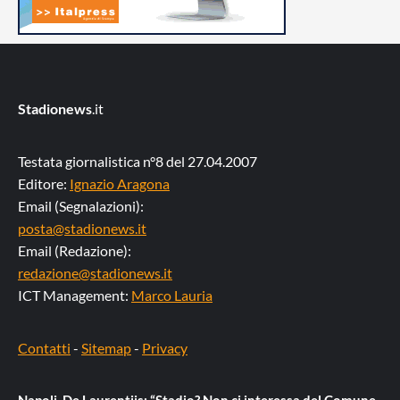
Stadionews
.it
Testata giornalistica n°8 del 27.04.2007
Editore:
Ignazio Aragona
Email (Segnalazioni):
posta@stadionews.it
Email (Redazione):
redazione@stadionews.it
ICT Management:
Marco Lauria
Contatti
-
Sitemap
-
Privacy
Napoli, De Laurentiis: “Stadio? Non ci interessa del Comune,