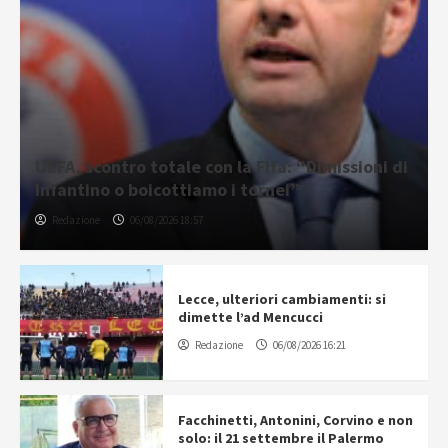
UEFA, scontro totale con la Fifa: “Dimissioni di
Infantino o boicottiamo i tornei”
Redazione
06/08/2026 18:57
Lecce, ulteriori cambiamenti: si
dimette l’ad Mencucci
Redazione
06/08/2026 16:21
Facchinetti, Antonini, Corvino e non
solo: il 21 settembre il Palermo