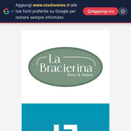
Aggiungi
www.stadionews.it
alle
tue fonti preferite su Google per
Aggiungi ora
restare sempre informato