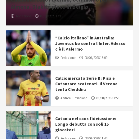
Almena. Diakité piace in Belgio
Redazione
08/08/2026 17:15
“Calcio italiano” in Australia:
Juventus ko contro l’Inter. Adesso
c’è il Palermo
Redazione
08/08/2026 16:09
Calciomercato Serie B: Pisa e
Catanzaro scatenati. Il Verona
tenta Cheddira
Andrea Cirrincione
08/08/2026 11:53
Catania nel caos fideiussione:
Longo debutta con soli 15
giocatori
Redazione
08/08/2026 11:43