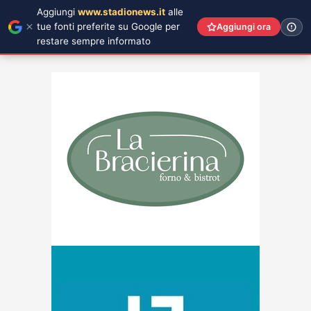
Aggiungi
www.stadionews.it
alle
tue fonti preferite su Google per
Aggiungi ora
restare sempre informato