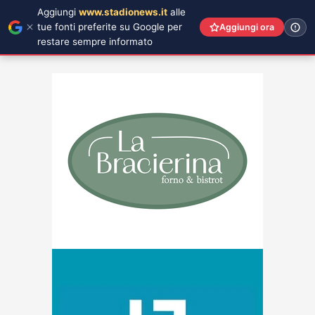
Aggiungi
www.stadionews.it
alle
tue fonti preferite su Google per
Aggiungi ora
restare sempre informato