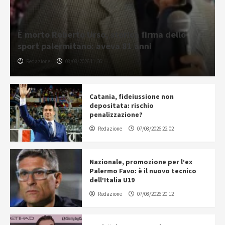
È morto Roberto Urso, storica firma dello
sport palermitano: aveva 81 anni
Redazione
08/08/2026 11:36
Catania, fideiussione non
depositata: rischio
penalizzazione?
Redazione
07/08/2026 22:02
Nazionale, promozione per l’ex
Palermo Favo: è il nuovo tecnico
dell’Italia U19
Redazione
07/08/2026 20:12