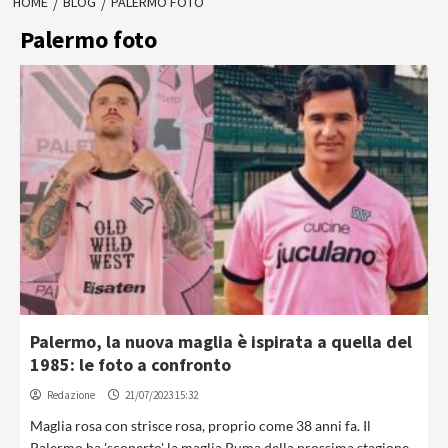
HOME
BLOG
PALERMO FOTO
Palermo foto
Palermo, la nuova maglia è ispirata a quella del
1985: le foto a confronto
Redazione
21/07/2023 15:32
Maglia rosa con strisce rosa, proprio come 38 anni fa. Il
Palermo ha 'scoperto' la maglia Puma della prossima stagione...