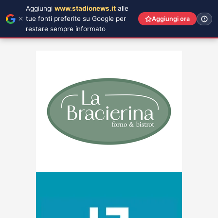
Aggiungi
www.stadionews.it
alle
tue fonti preferite su Google per
Aggiungi ora
restare sempre informato