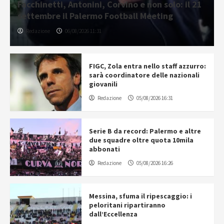
Facchinetti, Antonini, Corvino e non solo: il 21
settembre il Palermo Football Meeting
Redazione
06/08/2026 11:31
FIGC, Zola entra nello staff azzurro:
sarà coordinatore delle nazionali
giovanili
Redazione
05/08/2026 16:31
Serie B da record: Palermo e altre
due squadre oltre quota 10mila
abbonati
Redazione
05/08/2026 16:26
Messina, sfuma il ripescaggio: i
peloritani ripartiranno
dall’Eccellenza