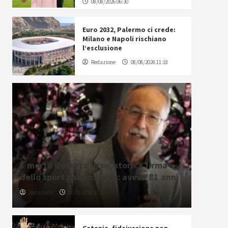
08/08/2026 06:30
Euro 2032, Palermo ci crede:
Milano e Napoli rischiano
l’esclusione
Redazione
08/08/2026 11:18
È morto Roberto Urso, storica firma
dello sport palermitano: aveva 81 anni
Redazione
08/08/2026 11:36