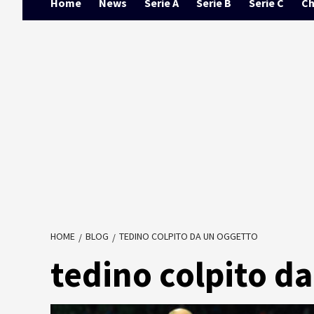
Home
News
Serie A
Serie B
Serie C
Ch
HOME
BLOG
TEDINO COLPITO DA UN OGGETTO
tedino colpito d