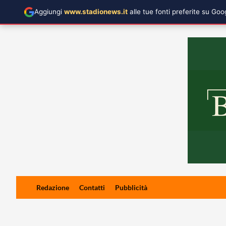
Aggiungi
www.stadionews.it
alle tue fonti preferite su Go
Skip
Redazione
Contatti
Pubblicità
to
content