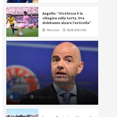
Augello: “Strefezza è la
ciliegina sulla torta. Ora
dobbiamo alzare l’asticella”
Redazione
06/08/2026 15:00
UEFA, scontro totale con la Fifa:
“Dimissioni di Infantino o boicottiamo i
tornei”
Redazione
06/08/2026 18:57