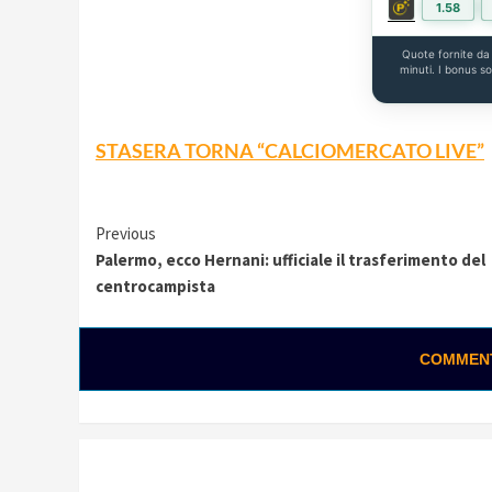
1.58
Quote fornite d
minuti. I bonus s
STASERA TORNA “CALCIOMERCATO LIVE”
Continue
Previous
Palermo, ecco Hernani: ufficiale il trasferimento del
Reading
centrocampista
COMMENTA