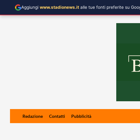
Aggiungi
www.stadionews.it
alle tue fonti preferite su Go
Skip
Redazione
Contatti
Pubblicità
to
content