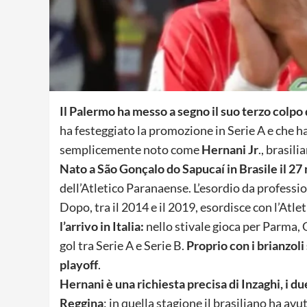
Il Palermo ha messo a segno il suo terzo colpo
ha festeggiato la promozione in Serie A e che h
semplicemente noto come
Hernani Jr
., brasil
Nato a São Gonçalo do Sapucaí in Brasile il 2
dell’Atletico Paranaense. L’esordio da professio
Dopo, tra il 2014 e il 2019, esordisce con l’Atle
l’arrivo in Italia:
nello stivale gioca per Parma
gol tra Serie A e Serie B.
Proprio con i brianzoli 
playoff
.
Hernani è una richiesta precisa di Inzaghi, i 
Reggina
: in quella stagione il brasiliano ha avut