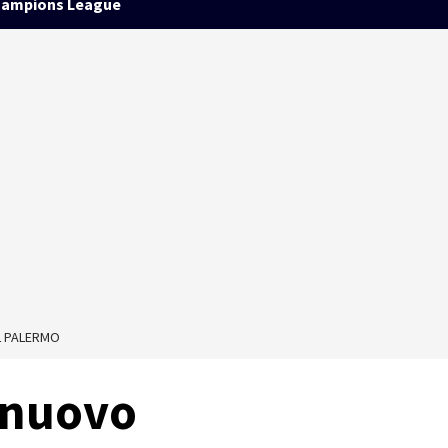
ampions League
L PALERMO
l nuovo