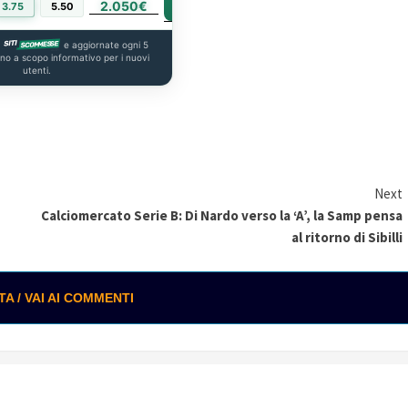
2.050€
PIÙ INFO
3.75
5.50
a
e aggiornate ogni 5
ono a scopo informativo per i nuovi
utenti.
Next
Calciomercato Serie B: Di Nardo verso la ‘A’, la Samp pensa
al ritorno di Sibilli
 / VAI AI COMMENTI