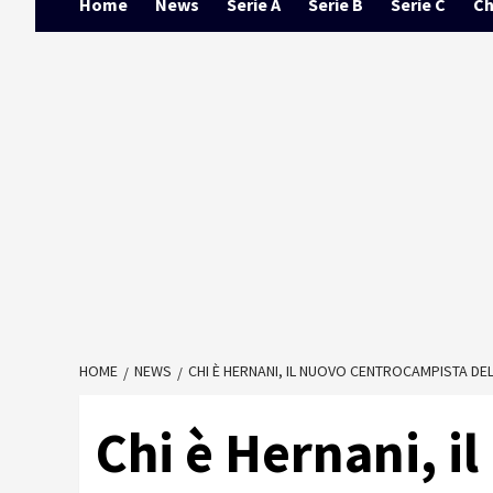
Home
News
Serie A
Serie B
Serie C
Ch
HOME
NEWS
CHI È HERNANI, IL NUOVO CENTROCAMPISTA DE
Chi è Hernani, i