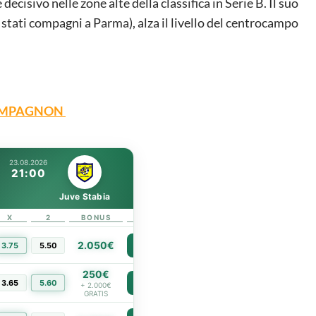
decisivo nelle zone alte della classifica in Serie B. Il suo
 stati compagni a Parma), alza il livello del centrocampo
COMPAGNON
23.08.2026
21:00
Juve Stabia
X
2
BONUS
LINK
2.050€
3.75
5.50
PIÙ INFO
250€
3.65
5.60
PIÙ INFO
+ 2.000€
GRATIS