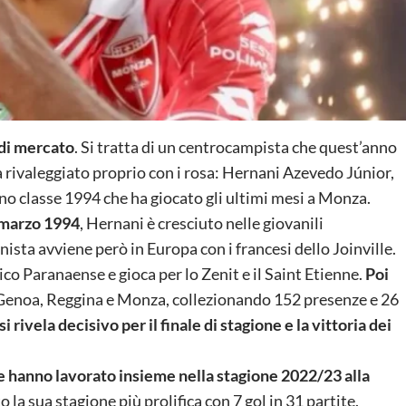
 di mercato
. Si tratta di un centrocampista che quest’anno
a rivaleggiato proprio con i rosa: Hernani Azevedo Júnior,
iano classe 1994 che ha giocato gli ultimi mesi a Monza.
7 marzo 1994
, Hernani è cresciuto nelle giovanili
nista avviene però in Europa con i francesi dello Joinville.
tico Paranaense e gioca per lo Zenit e il Saint Etienne.
Poi
, Genoa, Reggina e Monza, collezionando 152 presenze e 26
si rivela decisivo per il finale di stagione e la vittoria dei
due hanno lavorato insieme nella stagione 2022/23 alla
o la sua stagione più prolifica con 7 gol in 31 partite.