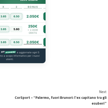
X
2
BONUS
LINK
2.050€
3.65
6.50
PIÙ INFO
250€
3.65
5.60
PIÙ INFO
+ 2.000€
GRATIS
2.050€
PIÙ INFO
3.65
6.50
a
e aggiornate ogni 5
ono a scopo informativo per i nuovi
utenti.
Next
CorSport – “Palermo, fuori Brunori: l’ex capitano tra gli
esuberi”