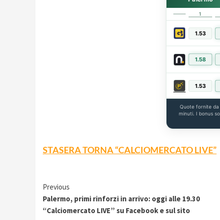
1
1.53
1.58
1.53
Quote fornite d
minuti. I bonus s
STASERA TORNA “CALCIOMERCATO LIVE”
Continue
Previous
Palermo, primi rinforzi in arrivo: oggi alle 19.30
Reading
“Calciomercato LIVE” su Facebook e sul sito