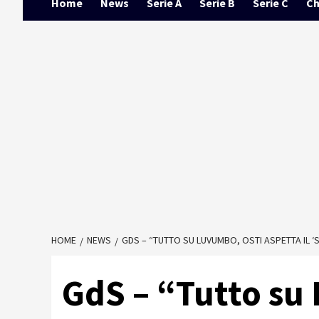
Home
News
Serie A
Serie B
Serie C
Ch
HOME
NEWS
GDS – “TUTTO SU LUVUMBO, OSTI ASPETTA IL ‘
GdS – “Tutto su