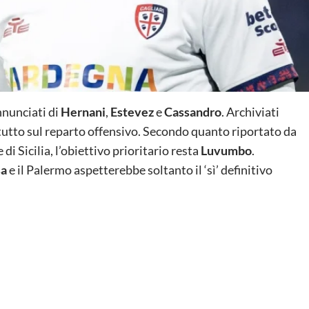
nnunciati di
Hernani
,
Estevez
e
Cassandro
. Archiviati
attutto sul reparto offensivo. Secondo quanto riportato da
i Sicilia, l’obiettivo prioritario resta
Luvumbo
.
sa
e il Palermo aspetterebbe soltanto il ‘sì’ definitivo