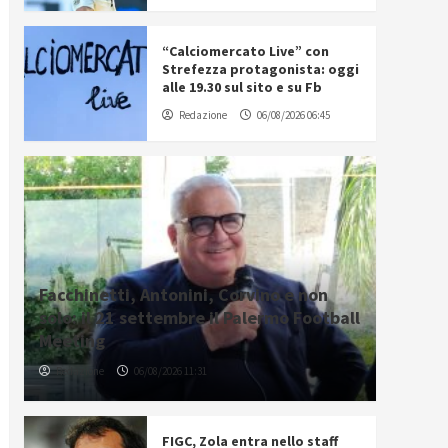
“Calciomercato Live” con
Strefezza protagonista: oggi
alle 19.30 sul sito e su Fb
Redazione
06/08/2026 06:45
Facchinetti, Antonini, Corvino e non
solo: il 21 settembre il Palermo Football
Meeting
Redazione
06/08/2026 11:31
FIGC, Zola entra nello staff