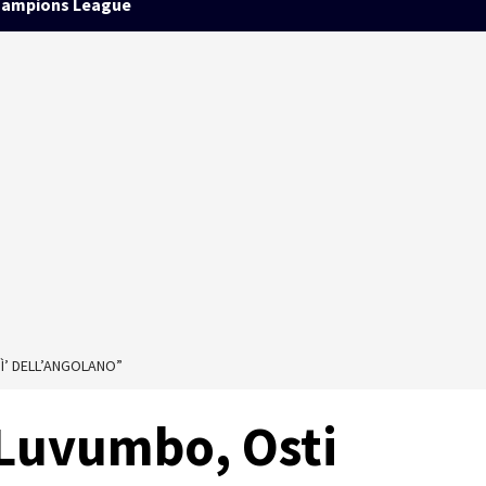
ampions League
SÌ’ DELL’ANGOLANO”
 Luvumbo, Osti