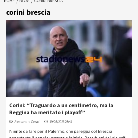
HOME
BLOG
CORINI BRESCIA
corini brescia
Corini: “Traguardo a un centimetro, ma la
Reggina ha meritato i playoff”
Alessandro Geraci
19/05/2023 23:48
Niente da fare per il Palermo, che pareggia col Brescia
nonostante il doppio vantaggio iniziale. Rosa fuori dai playoff