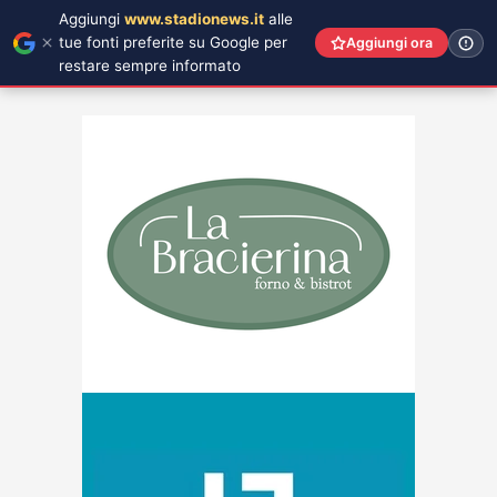
Aggiungi
www.stadionews.it
alle
tue fonti preferite su Google per
Aggiungi ora
restare sempre informato