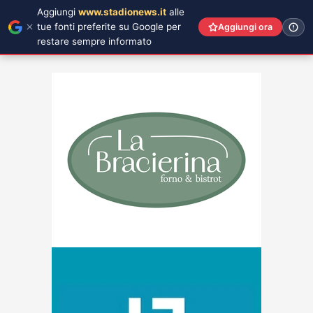
Aggiungi
www.stadionews.it
alle
tue fonti preferite su Google per
Aggiungi ora
restare sempre informato