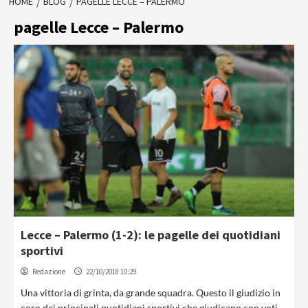
HOME
BLOG
PAGELLE LECCE – PALERMO
pagelle Lecce – Palermo
Lecce – Palermo (1-2): le pagelle dei quotidiani
sportivi
Redazione
22/10/2018 10:29
Una vittoria di grinta, da grande squadra. Questo il giudizio in
coro dei principali quotidiani sportivi che giudicano con voti...