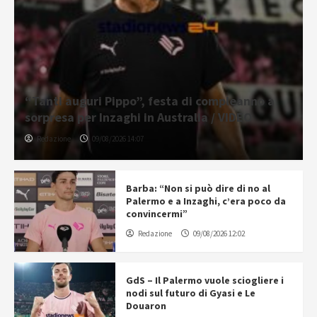
“Tanti auguri Pippo”, festa di compleanno a
sorpresa per Inzaghi in Australia / VIDEO
Redazione
09/08/2026 14:07
Barba: “Non si può dire di no al
Palermo e a Inzaghi, c’era poco da
convincermi”
Redazione
09/08/2026 12:02
GdS – Il Palermo vuole sciogliere i
nodi sul futuro di Gyasi e Le
Douaron