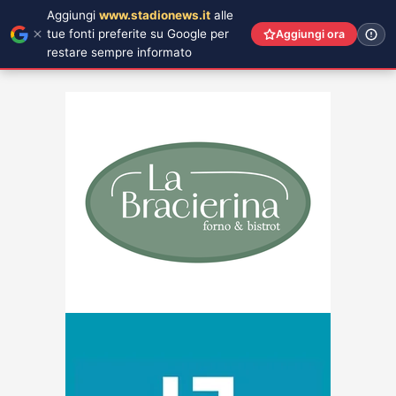
Aggiungi
www.stadionews.it
alle
tue fonti preferite su Google per
Aggiungi ora
restare sempre informato