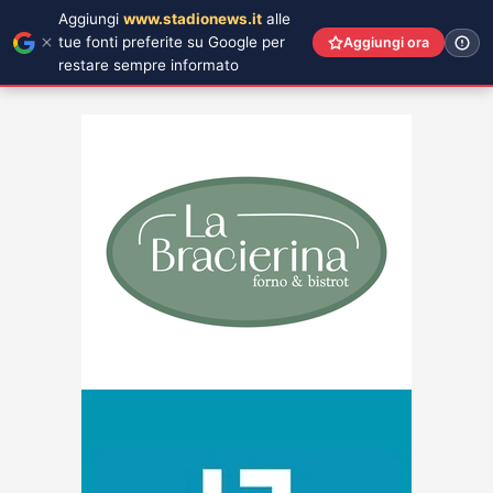
Aggiungi
www.stadionews.it
alle
tue fonti preferite su Google per
Aggiungi ora
restare sempre informato