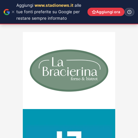
Aggiungi
www.stadionews.it
alle
tue fonti preferite su Google per
Aggiungi ora
restare sempre informato