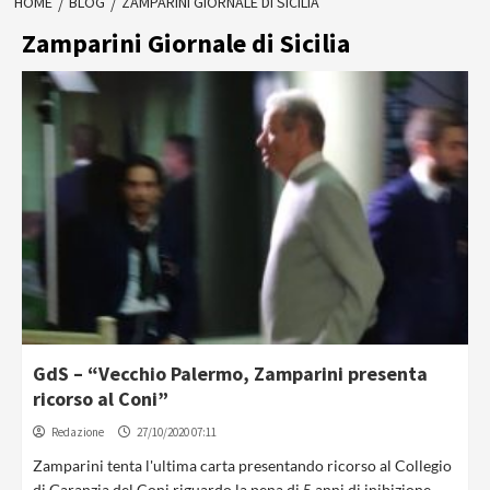
HOME
BLOG
ZAMPARINI GIORNALE DI SICILIA
Zamparini Giornale di Sicilia
GdS – “Vecchio Palermo, Zamparini presenta
ricorso al Coni”
Redazione
27/10/2020 07:11
Zamparini tenta l'ultima carta presentando ricorso al Collegio
di Garanzia del Coni riguardo la pena di 5 anni di inibizione...